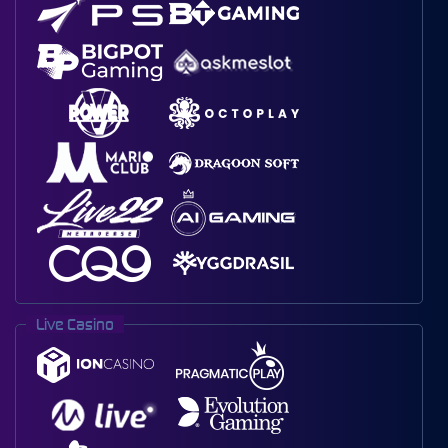
Live Casino