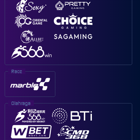
Race
Olahraga