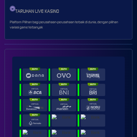
TARUHAN LIVE KASINO
Platform Pilihan bagi perusahaan-perusahaan terbaik di dunia, dengan pilihan
variasi game terbanyak