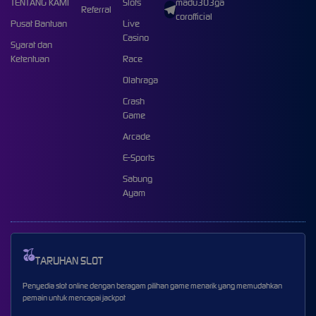
TENTANG KAMI
Slots
madu303ga
Referral
corofficial
Pusat Bantuan
Live
Casino
Syarat dan
Ketentuan
Race
Olahraga
Crash
Game
Arcade
E-Sports
Sabung
Ayam
TARUHAN SLOT
Penyedia slot online dengan beragam pilihan game menarik yang memudahkan
pemain untuk mencapai jackpot