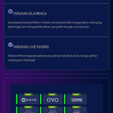
TARUHAN OLAHRAGA
Sportsbook Gaming Platform Terbaik menawarkan lebih banyak game, odds yang
lebih tinggi, dan menyediakan pilihan yang lebih banyak untuk pemain.
TARUHAN LIVE KASINO
Platform Pilihan bagi perusahaan-perusahaan terbaik di dunia, dengan pilihan
variasi game terbanyak