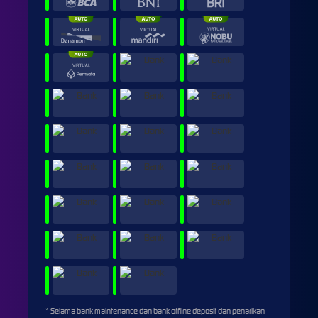
* Selama bank maintenance dan bank offline deposit dan penarikan