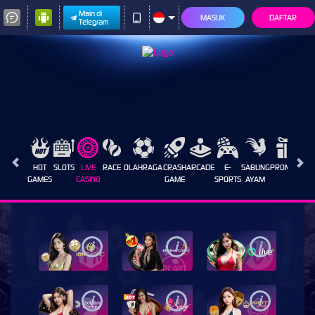
Main di
MASUK
DAFTAR
Telegram
HOT
SLOTS
LIVE
RACE
OLAHRAGA
CRASH
ARCADE
E-
SABUNG
PROMOSI
GAMES
CASINO
GAME
SPORTS
AYAM
i
i
i
i
i
i