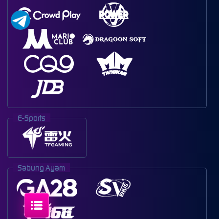
E-Sports
Sabung Ayam