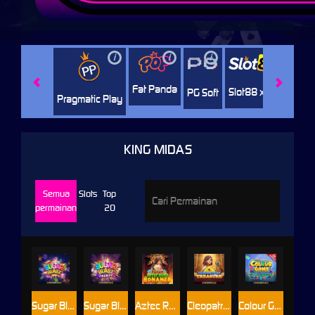
i
i
i
i
i
Facha
Fat Panda
Slot88 x PP
PG Soft
Pragmatic Play
KING MIDAS
Semua
Slots
Top
permainan
20
Sugar Blast
Sugar Blast Frenzy
Aztec Rush Bonanza
Cleopatra's Treasure
Colour Game Mega Bonus