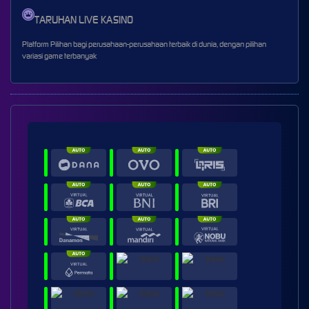
TARUHAN LIVE KASINO
Platform Pilihan bagi perusahaan-perusahaan terbaik di dunia, dengan pilihan
variasi game terbanyak