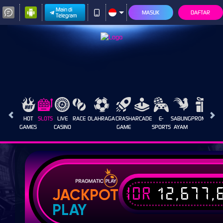
Main di
MASUK
DAFTAR
Telegram
HOT
SLOTS
LIVE
RACE
OLAHRAGA
CRASH
ARCADE
E-
SABUNG
PROMOSI
GAMES
CASINO
GAME
SPORTS
AYAM
IDR
12,677,
JACKPOT
PLAY