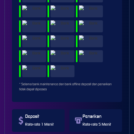
* Selama bank maintenance dan bank offline deposit dan penarikan
tidak dapat diproses
Deposit
Penarikan
Rata-rata 1 Menit
Rata-rata 5 Menit