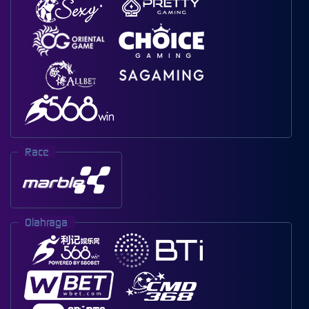
Race
Olahraga