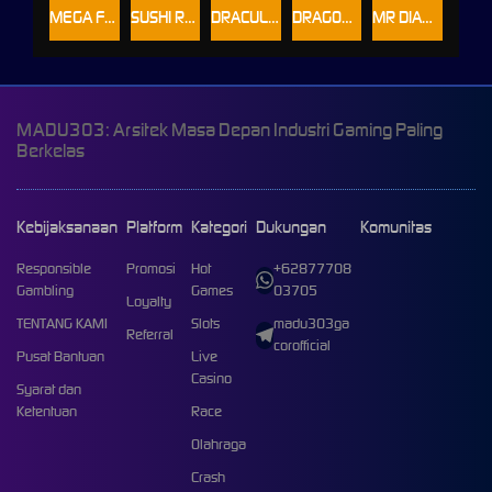
MEGA FORTUNE OX
SUSHI RUSH
DRACULA’S CASTLE BANQUET
DRAGON FORTUNE
MR DIAMOND DELUXE
MADU303: Arsitek Masa Depan Industri Gaming Paling
Berkelas
Kebijaksanaan
Platform
Kategori
Dukungan
Komunitas
Responsible
Promosi
Hot
+62877708
Gambling
Games
03705
Loyalty
TENTANG KAMI
Slots
madu303ga
Referral
corofficial
Pusat Bantuan
Live
Casino
Syarat dan
Ketentuan
Race
Olahraga
Crash