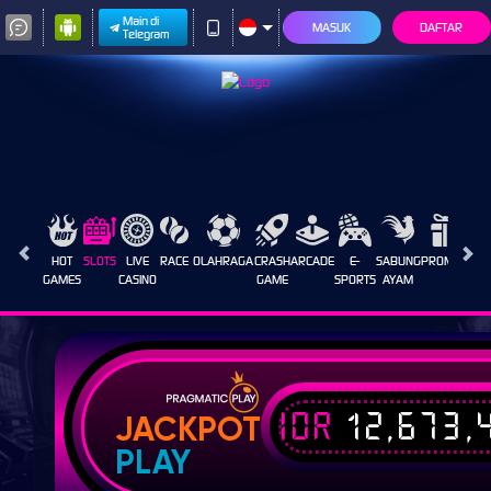
Main di
MASUK
DAFTAR
Telegram
HOT
SLOTS
LIVE
RACE
OLAHRAGA
CRASH
ARCADE
E-
SABUNG
PROMOSI
GAMES
CASINO
GAME
SPORTS
AYAM
IDR
12,673,
JACKPOT
PLAY