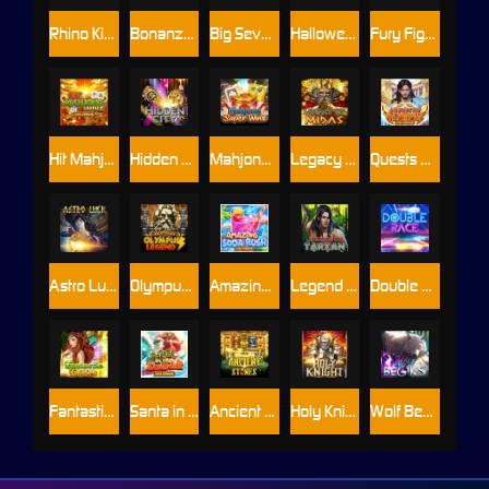
Rhino King
Bonanza Coins
Big Sevens Jackpot
Halloween Ghost
Fury Fighters
Hit Mahjong Wins
Hidden City
Mahjong Super Wins
Legacy of Midas
Quests of Olympus
Astro Luck
Olympus Legend
Amazing Soda Rush
Legend of Tarzan
Double Race
Fantastic Faries
Santa in the Summer
Ancient Stones
Holy Knight
Wolf Begins