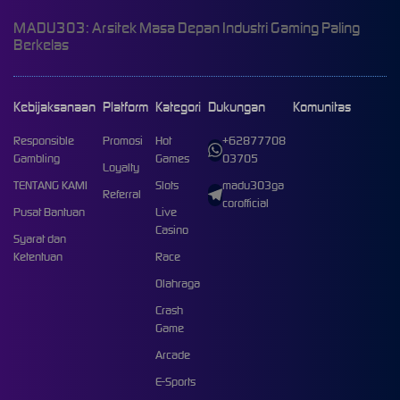
MADU303: Arsitek Masa Depan Industri Gaming Paling
Berkelas
Kebijaksanaan
Platform
Kategori
Dukungan
Komunitas
Responsible
Promosi
Hot
+62877708
Gambling
Games
03705
Loyalty
TENTANG KAMI
Slots
madu303ga
Referral
corofficial
Pusat Bantuan
Live
Casino
Syarat dan
Ketentuan
Race
Olahraga
Crash
Game
Arcade
E-Sports