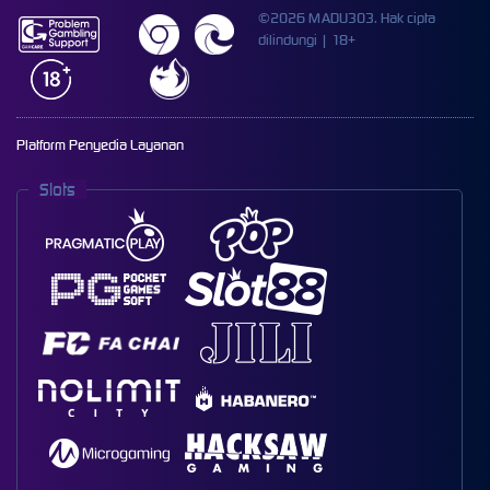
©2026 MADU303. Hak cipta
dilindungi | 18+
Platform Penyedia Layanan
Slots