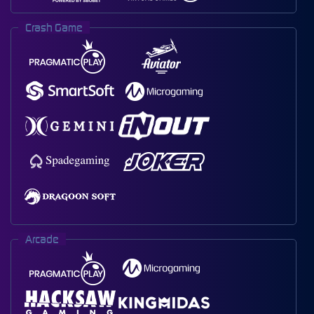
Crash Game
Arcade