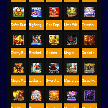
Safari Run
BigBang Spin
Pop Popcorns
Little Witch's Fortune
Celestial Goddess
Cherry Bell
Elizabeth Lab
Golden Panda
King of Pig
Gold of the King
Magic Fire
Lucky Waterfalls
Sword Master
Mystery Wind
Detective’s Dream