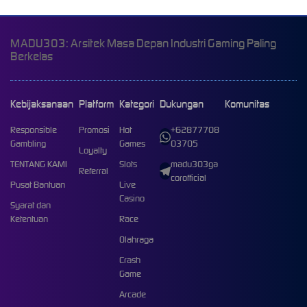
MADU303: Arsitek Masa Depan Industri Gaming Paling
Berkelas
Kebijaksanaan
Platform
Kategori
Dukungan
Komunitas
Responsible
Promosi
Hot
+62877708
Gambling
Games
03705
Loyalty
TENTANG KAMI
Slots
madu303ga
Referral
corofficial
Pusat Bantuan
Live
Casino
Syarat dan
Ketentuan
Race
Olahraga
Crash
Game
Arcade