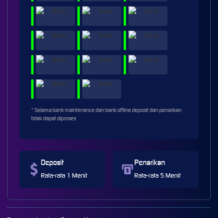
* Selama bank maintenance dan bank offline deposit dan penarikan
tidak dapat diproses
Deposit
Penarikan
Rata-rata 1 Menit
Rata-rata 5 Menit