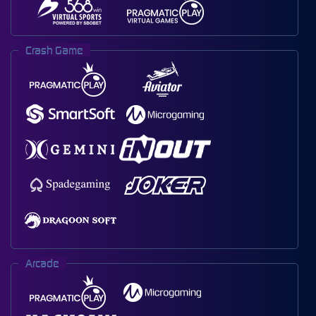
Crash Game
Arcade