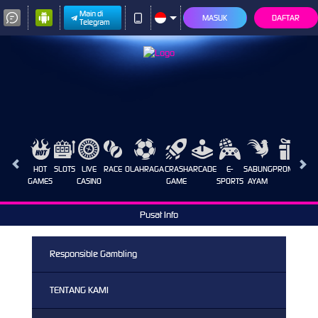
Main di
MASUK
DAFTAR
Telegram
HOT
SLOTS
LIVE
RACE
OLAHRAGA
CRASH
ARCADE
E-
SABUNG
PROMOSI
GAMES
CASINO
GAME
SPORTS
AYAM
Pusat Info
Responsible Gambling
TENTANG KAMI