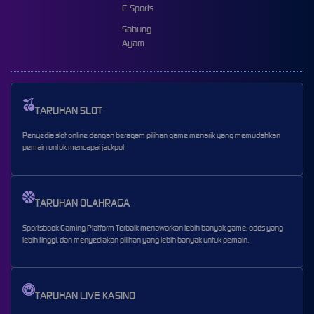
E-Sports
Sabung
Ayam
TARUHAN SLOT
Penyedia slot online dengan beragam pilihan game menarik yang memudahkan
pemain untuk mencapai jackpot
TARUHAN OLAHRAGA
Sportsbook Gaming Platform Terbaik menawarkan lebih banyak game, odds yang
lebih tinggi, dan menyediakan pilihan yang lebih banyak untuk pemain.
TARUHAN LIVE KASINO