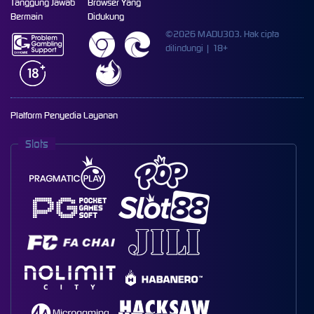
Tanggung Jawab
Browser Yang
Bermain
Didukung
©2026 MADU303. Hak cipta
dilindungi | 18+
Platform Penyedia Layanan
Slots