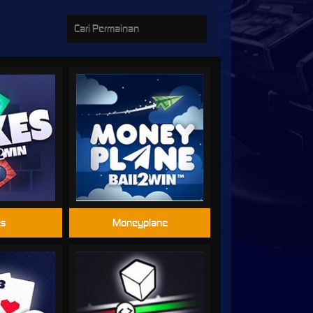
s
Moneyplane