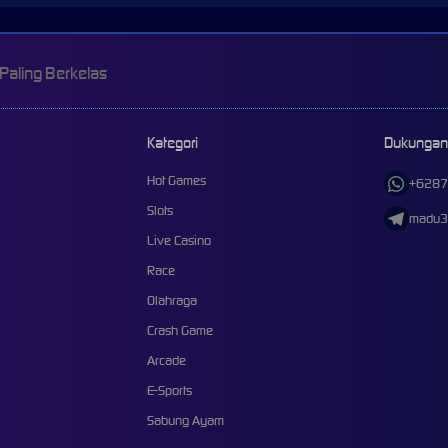
aling Berkelas
Kategori
Dukungan
Hot Games
+628
Slots
madu30
Live Casino
Race
Olahraga
Crash Game
Arcade
E-Sports
Sabung Ayam