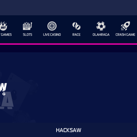
T GAMES
SLOTS
LIVE CASINO
RACE
OLAHRAGA
CRASH GAME
HACKSAW