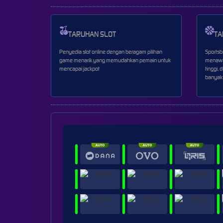
TARUHAN SLOT
TA
Penyedia slot online dengan beragam pilihan
Sportsb
game menarik yang memudahkan pemain untuk
menawar
mencapai jackpot
tinggi,
banyak 