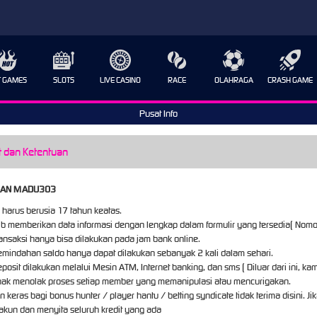
T GAMES
SLOTS
LIVE CASINO
RACE
OLAHRAGA
CRASH GAME
Pusat Info
t dan Ketentuan
RAN MADU303
 harus berusia 17 tahun keatas.
b memberikan data informasi dengan lengkap dalam formulir yang tersedia( Nom
ansaksi hanya bisa dilakukan pada jam bank online.
mindahan saldo hanya dapat dilakukan sebanyak 2 kali dalam sehari.
posit dilakukan melalui Mesin ATM, Internet banking, dan sms ( Diluar dari ini, k
hak menolak proses setiap member yang memanipulasi atau mencurigakan.
n keras bagi bonus hunter / player hantu / betting syndicate tidak terima disini. J
kun dan menyita seluruh kredit yang ada