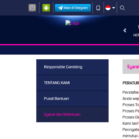
Main di Telegram
HO
Syara
Responsible Gambling
TENTANG KAMI
PERATU
Pendaftar
Pusat Bantuan
Anda waji
Proses Tr
Proses Pe
Syarat dan Ketentuan
Proses De
Kami ber
Peringata
menutup a