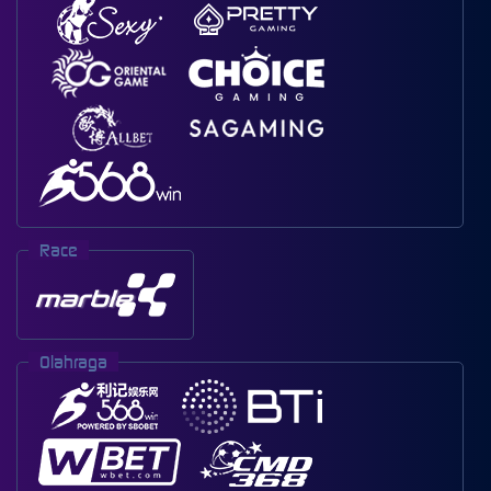
Race
Olahraga