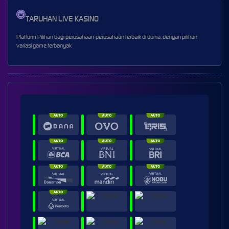
TARUHAN LIVE KASINO
Platform Pilihan bagi perusahaan-perusahaan terbaik di dunia, dengan pilihan
variasi game terbanyak