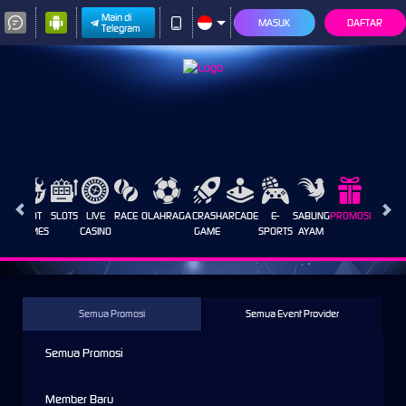
Main di
MASUK
DAFTAR
Telegram
HOT
SLOTS
LIVE
RACE
OLAHRAGA
CRASH
ARCADE
E-
SABUNG
PROMOSI
GAMES
CASINO
GAME
SPORTS
AYAM
Semua Promosi
Semua Event Provider
Semua Promosi
Member Baru