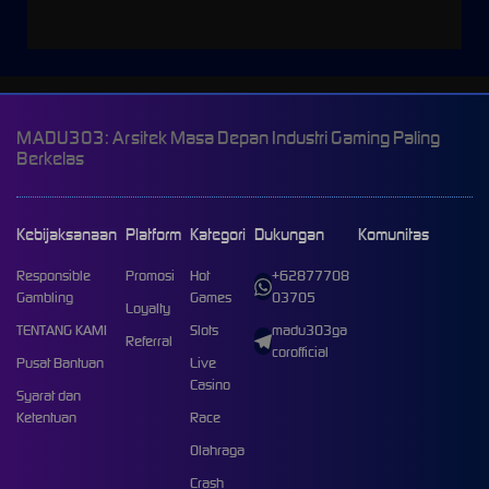
MADU303: Arsitek Masa Depan Industri Gaming Paling
Berkelas
Kebijaksanaan
Platform
Kategori
Dukungan
Komunitas
Responsible
Promosi
Hot
+62877708
Gambling
Games
03705
Loyalty
TENTANG KAMI
Slots
madu303ga
Referral
corofficial
Pusat Bantuan
Live
Casino
Syarat dan
Ketentuan
Race
Olahraga
Crash