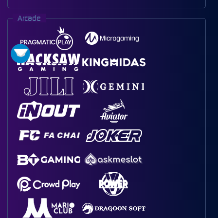
Arcade