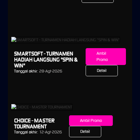
SMARTSOFT - TURNAMEN
Ambil
HADIAH LANGSUNG "SPIN &
Promo
WIN"
Detail
Tanggal akhir:
28-Agt-2026
CHOICE - MASTER
Ambil Promo
TOURNAMENT
Detail
Tanggal akhir:
12-Agt-2026