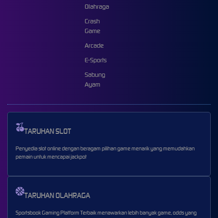
Olahraga
Crash
Game
Arcade
E-Sports
Sabung
Ayam
TARUHAN SLOT
Penyedia slot online dengan beragam pilihan game menarik yang memudahkan
pemain untuk mencapai jackpot
TARUHAN OLAHRAGA
Sportsbook Gaming Platform Terbaik menawarkan lebih banyak game, odds yang