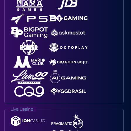
Live Casino