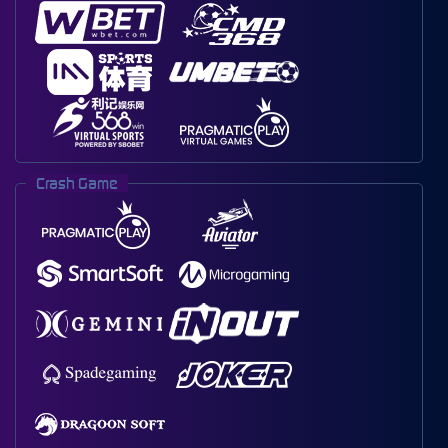
Crash Game