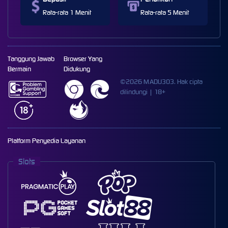
Rata-rata 1 Menit
Rata-rata 5 Menit
Tanggung Jawab
Browser Yang
Bermain
Didukung
©2026 MADU303. Hak cipta
dilindungi | 18+
Platform Penyedia Layanan
Slots