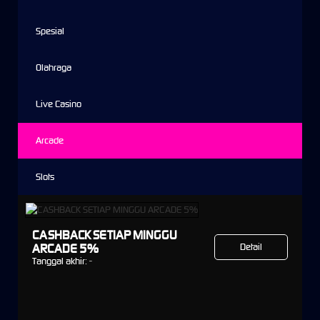
Spesial
Olahraga
Live Casino
Arcade
Slots
CASHBACK SETIAP MINGGU
ARCADE 5%
Detail
Tanggal akhir:
-