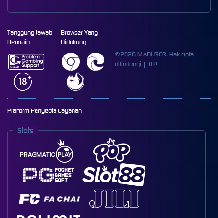
Tanggung Jawab
Browser Yang
Bermain
Didukung
©2026 MADU303. Hak cipta
dilindungi | 18+
Platform Penyedia Layanan
Slots