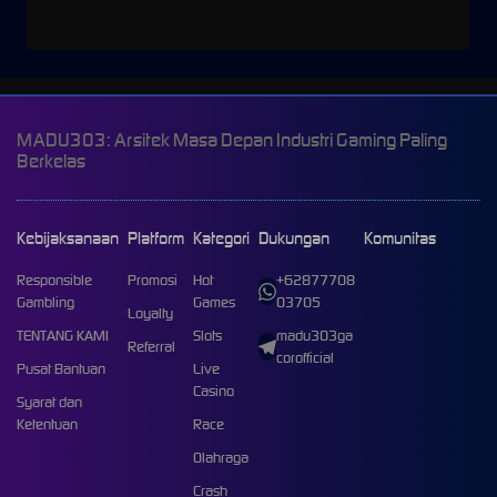
MADU303: Arsitek Masa Depan Industri Gaming Paling
Berkelas
Kebijaksanaan
Platform
Kategori
Dukungan
Komunitas
Responsible
Promosi
Hot
+62877708
Gambling
Games
03705
Loyalty
TENTANG KAMI
Slots
madu303ga
Referral
corofficial
Pusat Bantuan
Live
Casino
Syarat dan
Ketentuan
Race
Olahraga
Crash