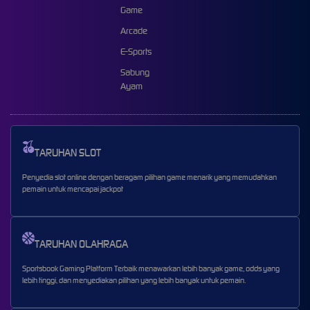
Game
Arcade
E-Sports
Sabung
Ayam
TARUHAN SLOT
Penyedia slot online dengan beragam pilihan game menarik yang memudahkan
pemain untuk mencapai jackpot
TARUHAN OLAHRAGA
Sportsbook Gaming Platform Terbaik menawarkan lebih banyak game, odds yang
lebih tinggi, dan menyediakan pilihan yang lebih banyak untuk pemain.