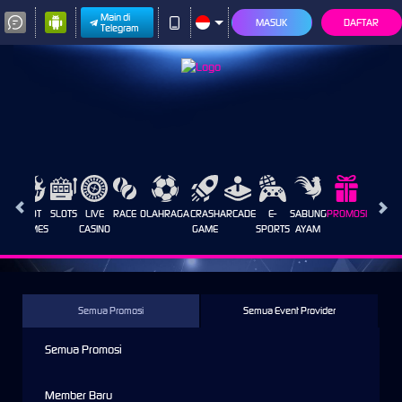
Main di
MASUK
DAFTAR
Telegram
HOT
SLOTS
LIVE
RACE
OLAHRAGA
CRASH
ARCADE
E-
SABUNG
PROMOSI
GAMES
CASINO
GAME
SPORTS
AYAM
Semua Promosi
Semua Event Provider
Semua Promosi
Member Baru