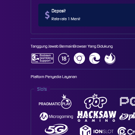
Deposit
Rata-rata 1 Menit
Tanggung Jawab Bermain
Browser Yang Didukung
Platform Penyedia Layanan
Slots