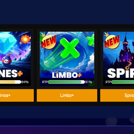
84%
RTP
91%
RTP
ines+
Limbo+
Spir