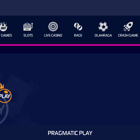
T GAMES
SLOTS
LIVE CASINO
RACE
OLAHRAGA
CRASH GAME
PRAGMATIC PLAY