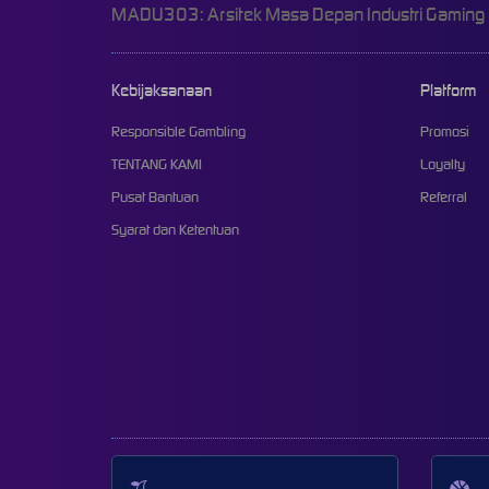
MADU303: Arsitek Masa Depan Industri Gaming P
Kebijaksanaan
Platform
Responsible Gambling
Promosi
TENTANG KAMI
Loyalty
Pusat Bantuan
Referral
Syarat dan Ketentuan