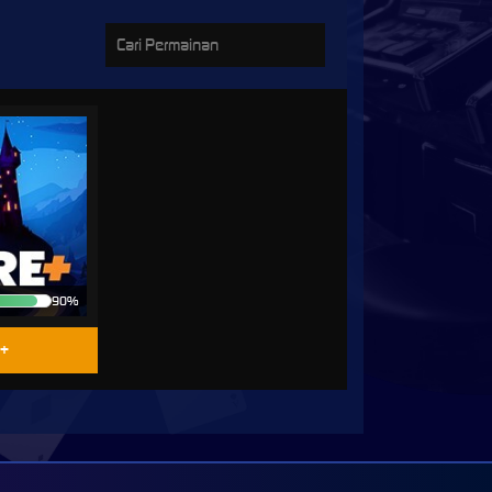
90%
e+