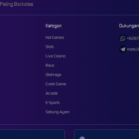
aling Berkelas
Kategori
Dukungan
Hot Games
+628
Slots
madu30
Live Casino
Race
Olahraga
Crash Game
Arcade
E-Sports
Sabung Ayam