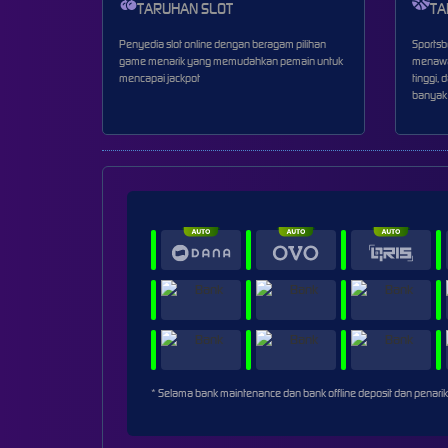
TARUHAN SLOT
TA
Penyedia slot online dengan beragam pilihan
Sportsb
game menarik yang memudahkan pemain untuk
menawar
mencapai jackpot
tinggi,
banyak 
* Selama bank maintenance dan bank offline deposit dan penarik