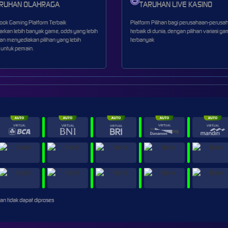
RUHAN OLAHRAGA
TARUHAN LIVE KASINO
ook Gaming Platform Terbaik
Platform Pilihan bagi perusahaan-perusa
kan lebih banyak game, odds yang lebih
terbaik di dunia, dengan pilihan variasi g
 dan menyediakan pilihan yang lebih
terbanyak
untuk pemain.
an tidak dapat diproses