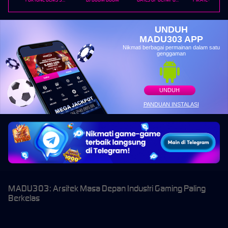
UNDUH
MADU303 APP
Nikmati berbagai permainan dalam satu
genggaman
UNDUH
PANDUAN INSTALASI
MADU303: Arsitek Masa Depan Industri Gaming Paling
Berkelas